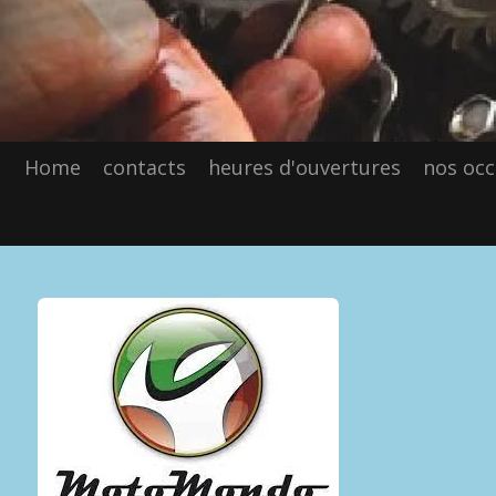
Home
contacts
heures d'ouvertures
nos occ