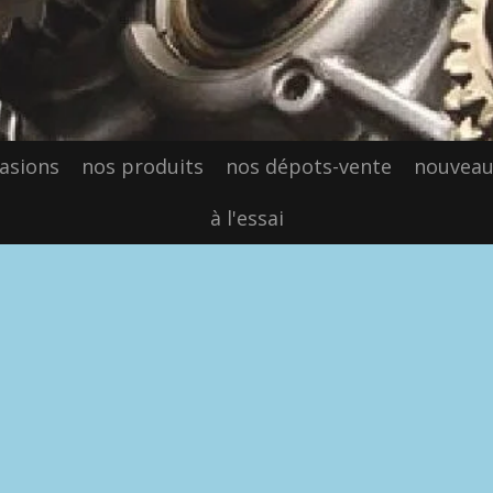
asions
nos produits
nos dépots-vente
nouveau
à l'essai