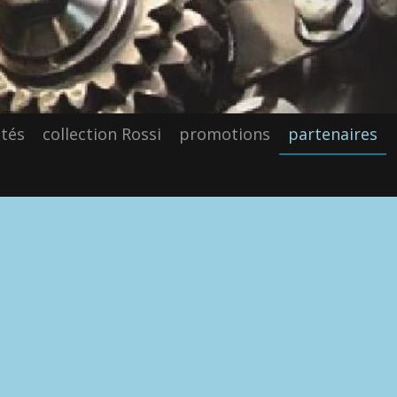
tés
collection Rossi
promotions
partenaires